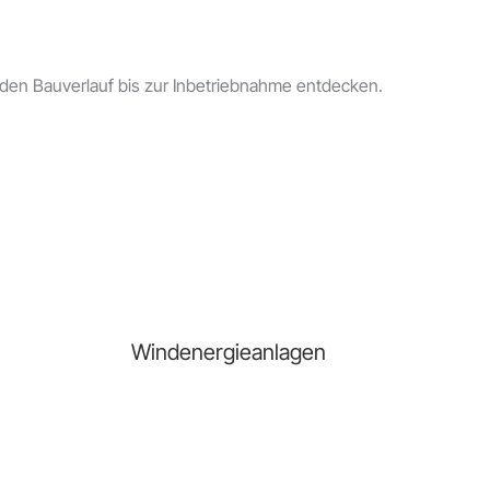
t den Bauverlauf bis zur Inbetriebnahme entdecken.
Jährlich versorgte Haushalte
Windenergieanlagen
kWh Strom pro Jahr